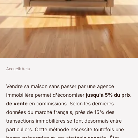
Accueil
›
Actu
ACTU
Vendez votre maison
Vendre sa maison sans passer par une agence
immobilière permet d'économiser
jusqu'à 5% du prix
rapidement : 7 conseils pour y
de vente
en commissions. Selon les dernières
parvenir sans agence
données du marché français, près de 15% des
transactions immobilières se font désormais entre
Athalie
•
02/06/2026 12:20
•
8 min de lecture
particuliers. Cette méthode nécessite toutefois une