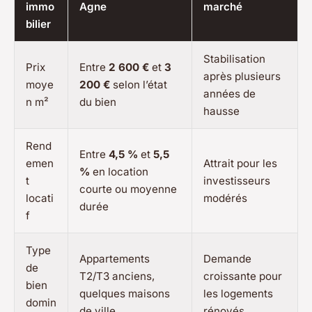
immo
Agne
marché
bilier
Stabilisation
Prix
Entre
2 600 €
et
3
après plusieurs
moye
200 €
selon l’état
années de
n m²
du bien
hausse
Rend
Entre
4,5 %
et
5,5
emen
Attrait pour les
%
en location
t
investisseurs
courte ou moyenne
locati
modérés
durée
f
Type
Appartements
Demande
de
T2/T3 anciens,
croissante pour
bien
quelques maisons
les logements
domin
de ville
rénovés