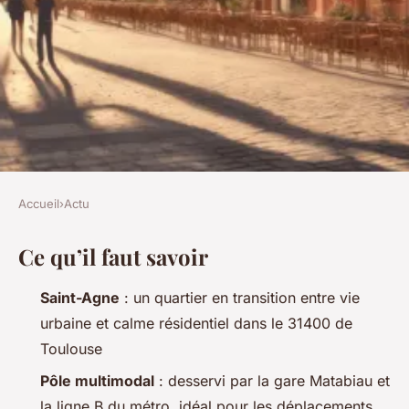
Accueil
›
Actu
ACTU
Ce qu’il faut savoir
Saint-Agne : un quartier
populaire de Toulouse à
Saint-Agne
: un quartier en transition entre vie
découvrir
urbaine et calme résidentiel dans le 31400 de
Toulouse
Victor
•
17/06/2026 00:20
•
9 min de lecture
Pôle multimodal
: desservi par la gare Matabiau et
la ligne B du métro, idéal pour les déplacements