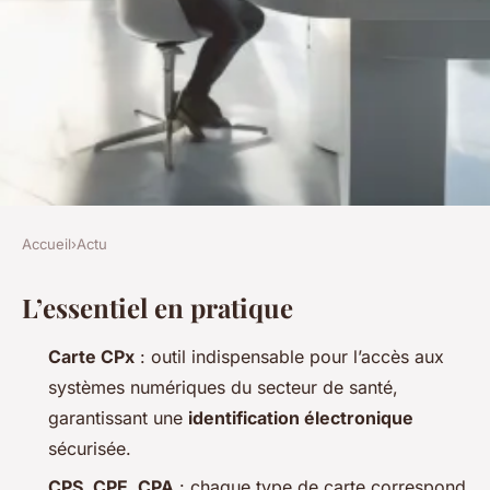
Accueil
›
Actu
ACTU
L’essentiel en pratique
Ou obtenir facilement votre
carte CPx en 2026
Carte CPx
: outil indispensable pour l’accès aux
systèmes numériques du secteur de santé,
Victor
•
08/06/2026 16:50
•
7 min de lecture
garantissant une
identification électronique
sécurisée.
CPS, CPE, CPA
: chaque type de carte correspond