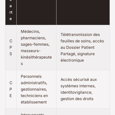
a
rt
e
Médecins,
Télétransmission des
pharmaciens,
C
feuilles de soins, accès
sages-femmes,
P
au Dossier Patient
masseurs-
S
Partagé, signature
kinésithérapeute
électronique
s
Personnels
Accès sécurisé aux
C
administratifs,
systèmes internes,
P
gestionnaires,
identitovigilance,
E
techniciens en
gestion des droits
établissement
Intervenants