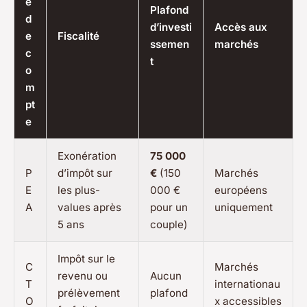
e
Plafond
d
d’investi
Accès aux
e
Fiscalité
ssemen
marchés
c
t
o
m
pt
e
Exonération
75 000
P
d’impôt sur
€
(150
Marchés
E
les plus-
000 €
européens
A
values après
pour un
uniquement
5 ans
couple)
Impôt sur le
C
Marchés
revenu ou
Aucun
T
internationau
prélèvement
plafond
O
x accessibles