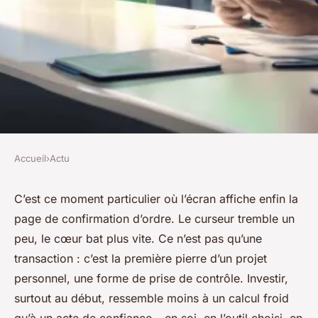
Accueil
›
Actu
ACTU
Pourquoi opter pour easy
C’est ce moment particulier où l’écran affiche enfin la
page de confirmation d’ordre. Le curseur tremble un
bourse la banque postale pour
peu, le cœur bat plus vite. Ce n’est pas qu’une
investir ?
transaction : c’est la première pierre d’un projet
personnel, une forme de prise de contrôle. Investir,
Victor
•
10/06/2026 00:30
•
9 min de lecture
surtout au début, ressemble moins à un calcul froid