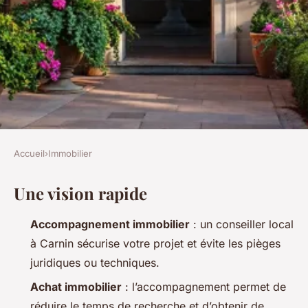
Accueil
›
Immobilier
IMMOBILIER
Une vision rapide
Découvrez notre expertise en
immobilier à Carnin pour un
Accompagnement immobilier
: un conseiller local
projet réussi
à Carnin sécurise votre projet et évite les pièges
juridiques ou techniques.
Dulce
•
02/04/2026 10:04
•
9 min de lecture
Achat immobilier
: l’accompagnement permet de
réduire le temps de recherche et d’obtenir de