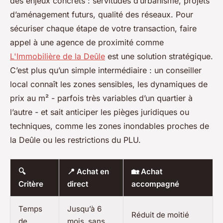
des enjeux concrets : servitudes d’urbanisme, projets
d’aménagement futurs, qualité des réseaux. Pour
sécuriser chaque étape de votre transaction, faire
appel à une agence de proximité comme
L'Immobilière de la Deûle
est une solution stratégique.
C’est plus qu’un simple intermédiaire : un conseiller
local connaît les zones sensibles, les dynamiques de
prix au m² - parfois très variables d’un quartier à
l’autre - et sait anticiper les pièges juridiques ou
techniques, comme les zones inondables proches de
la Deûle ou les restrictions du PLU.
🔍
📍 Achat en
🏡 Achat
Critère
direct
accompagné
Temps
Jusqu’à 6
Réduit de moitié
de
mois, sans