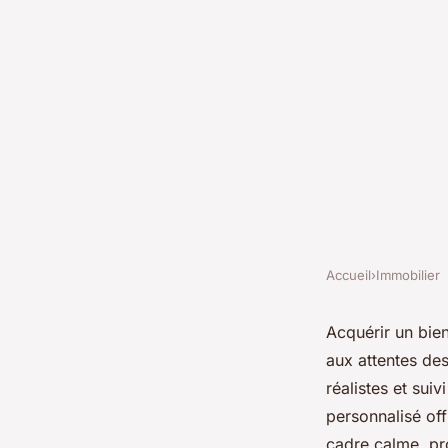
Accueil
›
Immobilier
IMMOBILIER
Accompagnement im
Acquérir un bie
aux attentes de
Carnin : vos projets
réalistes et sui
personnalisé off
cadre calme, pr