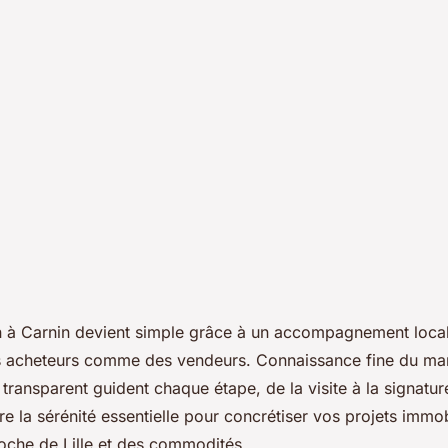
mobilier à
n à Carnin devient simple grâce à un accompagnement local
s acheteurs comme des vendeurs. Connaissance fine du mar
 en toute sérénité
vi transparent guident chaque étape, de la visite à la signatu
re la sérénité essentielle pour concrétiser vos projets immo
oche de Lille et des commodités.