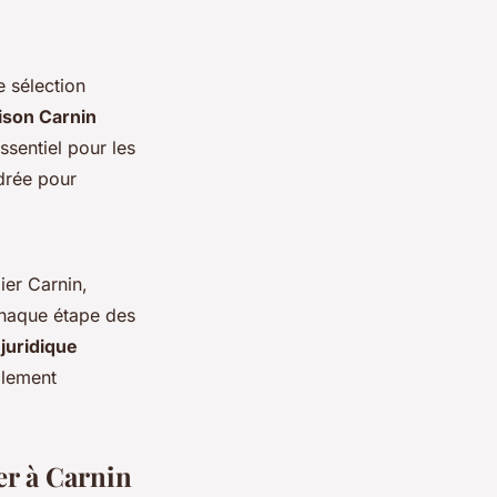
e sélection
ison Carnin
ssentiel pour les
drée pour
ier Carnin,
 chaque étape des
 juridique
alement
er à Carnin