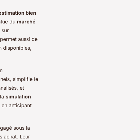
estimation bien
ntue du
marché
 sur
a permet aussi de
n disponibles,
Un
els, simplifie le
nalisés, et
 la
simulation
 en anticipant
.
gagé sous la
s achat. Leur