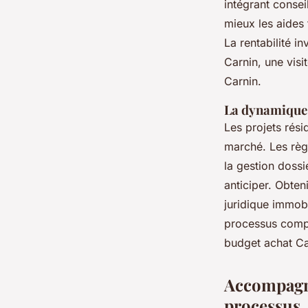
intégrant consei
mieux les aides 
La rentabilité i
Carnin, une visi
Carnin.
La dynamique d
Les projets rési
marché. Les règ
la gestion doss
anticiper. Obte
juridique immobi
processus compr
budget achat Car
Accompagne
processus