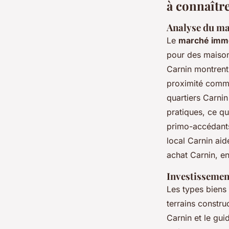
à connaîtr
Analyse du mar
Le
marché immo
pour des maison
Carnin montren
proximité commo
quartiers Carnin
pratiques, ce qu
primo-accédants
local Carnin aid
achat Carnin, e
Investissemen
Les types biens 
terrains constr
Carnin et le gui