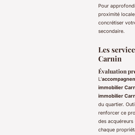
Pour approfondir
proximité locale
concrétiser votr
secondaire.
Les service
Carnin
Évaluation pré
L’
accompagneme
immobilier Car
immobilier Car
du quartier. Out
renforcer ce pro
des acquéreurs c
chaque propriét