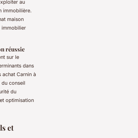
xploiter au
n immobilière.
chat maison
t immobilier
on réussie
nt sur le
terminants dans
s achat Carnin à
 du conseil
urité du
t optimisation
s et