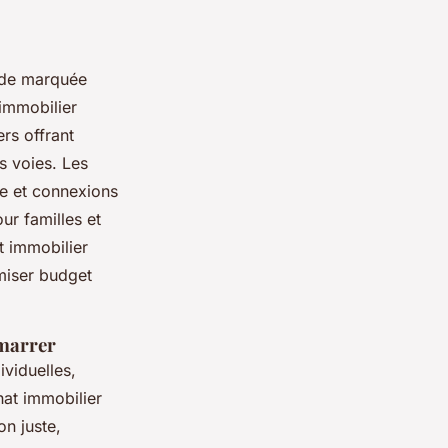
nde marquée
immobilier
ers offrant
s voies. Les
lle et connexions
ur familles et
 immobilier
imiser budget
émarrer
ividuelles,
at immobilier
on juste,