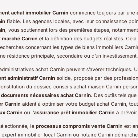
nt achat immobilier Carnin
commence toujours par une
nin
fiable. Les agences locales, avec leur connaissance poi
nin
, vous soutiennent lors des premières étapes, notamment
x marché Carnin
et la définition des budgets réalistes. Cel
recherches concernant les types de biens immobiliers Carni
’une résidence principale, secondaire ou d’un investissement.
dministratives achat Carnin peuvent s’avérer techniques. 
 administratif Carnin
solide, proposé par des professionn
nstitution du dossier, conseils achat maison Carnin person
s
documents nécessaires achat Carnin
. Des outils tels que
er Carnin
aident à optimiser votre budget achat Carnin, tout
aux Carnin
ou l’
assurance prêt immobilier Carnin
à prévoir
 sélectionnée, le
processus compromis vente Carnin
est en
n expert immobilier local Carnin ou notaire Carnin démarche