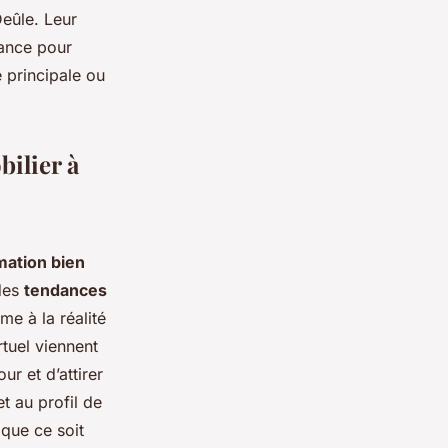
Deûle. Leur
iance pour
 principale ou
bilier à
mation bien
 des
tendances
e à la réalité
rtuel viennent
ur et d’attirer
t au profil de
 que ce soit