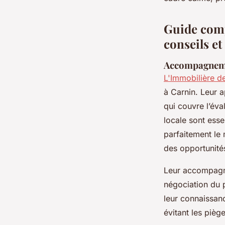
Dulce
•
29/09/2025 15:03
•
7 min de lecture
Guide comp
conseils et
Accompagneme
L'Immobilière d
à Carnin. Leur
qui couvre l’éva
locale sont esse
parfaitement le 
des opportunité
Leur accompagnem
négociation du p
leur connaissanc
évitant les pièg