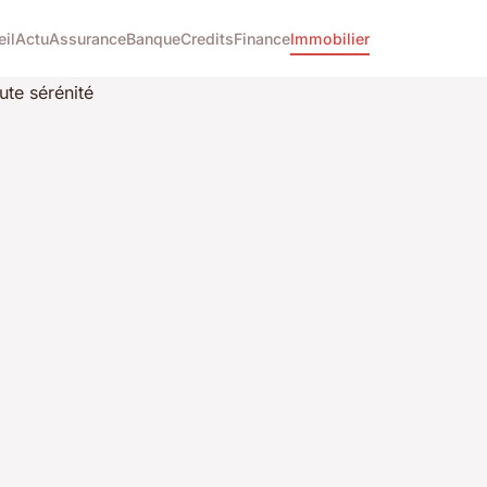
eil
Actu
Assurance
Banque
Credits
Finance
Immobilier