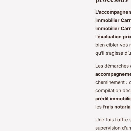
L’accompagneme
immobilier Car
immobilier Car
l’
évaluation pri
bien cibler vos 
qu’il s’agisse d
Les démarches a
accompagnement
cheminement : co
compilation de
crédit immobili
les
frais notari
Une fois l’offre
supervision d’u