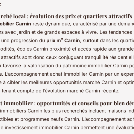
e
ché local : évolution des prix et quartiers attractifs
bilier Carnin
reste dynamique, caractérisé par une dema
s avec jardin et de grands espaces à vivre. Les tendances 
t une progression du
prix m² Carnin
, surtout dans les quarti
dités, écoles Carnin proximité et accès rapide aux grande
 attractifs sont donc ceux conjuguant tranquillité résidentie
i favorise la valorisation du patrimoine immobilier Carnin po
. L’accompagnement achat immobilier Carnin par un expert
e à cibler les meilleures opportunités marché Carnin et opt
n tenant compte de l’évolution marché Carnin récente.
t immobilier : opportunités et conseils pour bien d
immobiliers Carnin les plus recherchés incluent maisons ind
uctibles et programmes neufs Carnin. L’accompagnement ach
de investissement immobilier Carnin permettent une évaluati