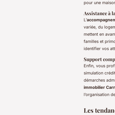
pour une maison
Assistance à l
L’
accompagneme
variée, du logem
mettent en avant
familles et pri
identifier vos at
Support compl
Enfin, vous prof
simulation crédi
démarches admin
immobilier Car
l’organisation d
Les tendan