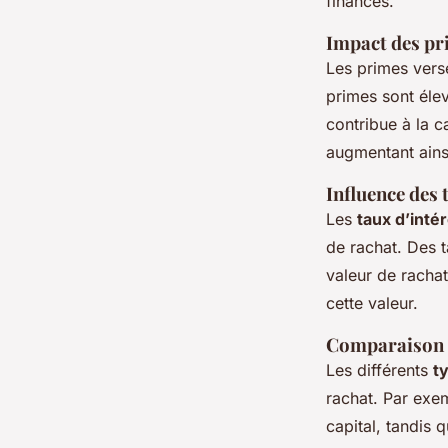
finances.
Impact des pri
Les primes versé
primes sont éle
contribue à la ca
augmentant ainsi
Influence des 
Les
taux d’intér
de rachat. Des t
valeur de rachat
cette valeur.
Comparaison e
Les différents
t
rachat. Par exe
capital, tandis