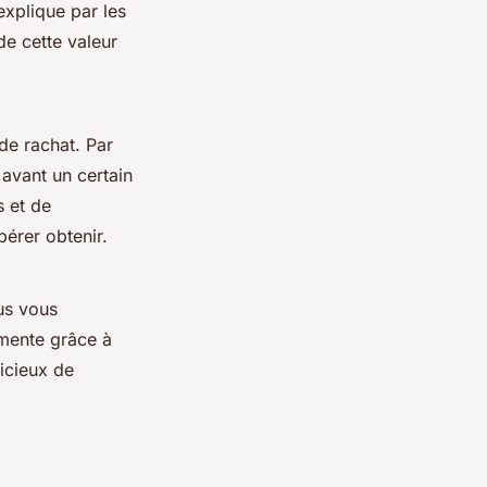
explique par les
de cette valeur
de rachat. Par
 avant un certain
s et de
érer obtenir.
lus vous
gmente grâce à
dicieux de