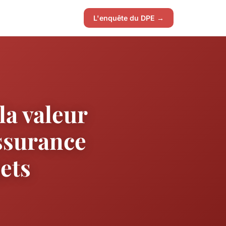
L'enquête du DPE →
a valeur
assurance
jets