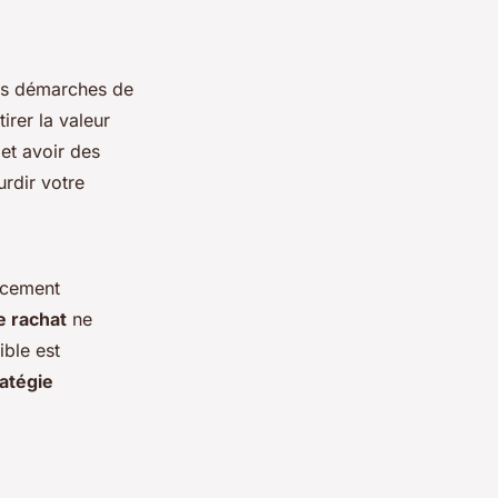
des démarches de
irer la valeur
 et avoir des
urdir votre
ancement
e rachat
ne
ible est
atégie