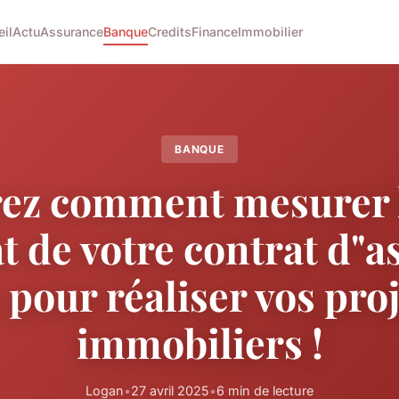
eil
Actu
Assurance
Banque
Credits
Finance
Immobilier
BANQUE
ez comment mesurer l
t de votre contrat d"
 pour réaliser vos pro
immobiliers !
Logan
•
27 avril 2025
•
6 min de lecture