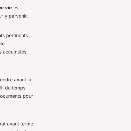
ce vie
est
ur y parvenir.
ts pertinents
ute
ts accumulés.
tendre avant la
fil du temps,
s documents pour
rat avant terme.