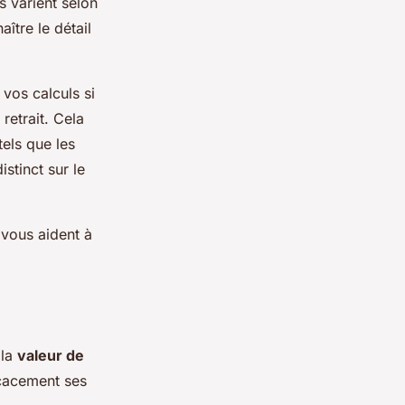
s varient selon
ître le détail
vos calculs si
retrait. Cela
tels que les
stinct sur le
 vous aident à
 la
valeur de
icacement ses