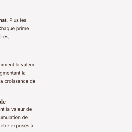
hat
. Plus les
 Chaque prime
érés,
amment la valeur
ugmentant la
la croissance de
ble
nt la valeur de
cumulation de
 être exposés à