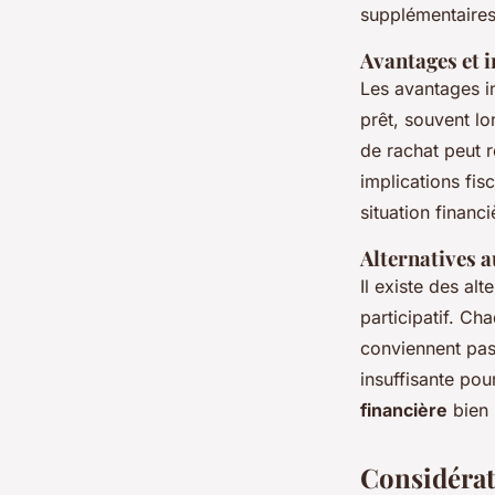
supplémentaires
Avantages et i
Les avantages i
prêt, souvent lo
de rachat peut r
implications fis
situation financi
Alternatives a
Il existe des al
participatif. Ch
conviennent pas 
insuffisante pou
financière
bien 
Considérati