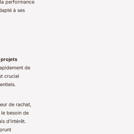
e la performance
adapté à ses
s
projets
 rapidement de
t crucial
ntiels.
leur de rachat,
 le besoin de
is d’intérêt.
prunt